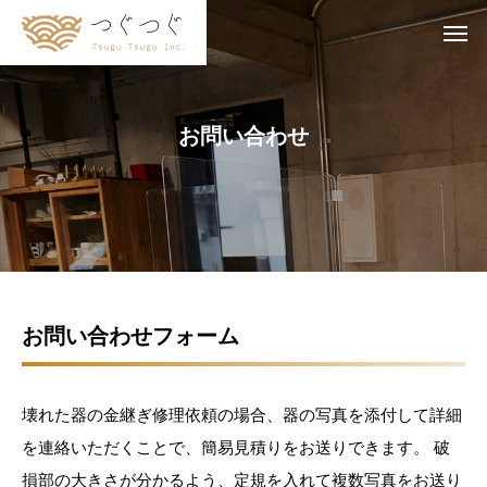
お
問
い
合
わ
せ
お問い合わせフォーム
壊れた器の金継ぎ修理依頼の場合、器の写真を添付して詳細
を連絡いただくことで、簡易見積りをお送りできます。 破
損部の大きさが分かるよう、定規を入れて複数写真をお送り